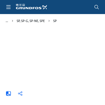
跳
转
到
主
SP, SP-G, SP-NE, SPE
SP
要
内
容
添
分
加
享
比