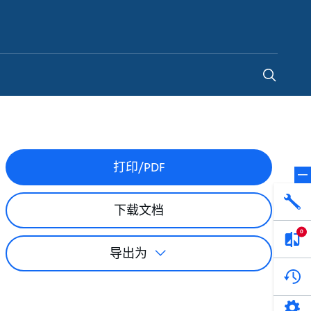
China
-
ZH
打印/PDF
下载文档
0
导出为