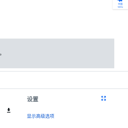
产品选型
您的全天候自助服务工具
网络学院 - 免费在线培训
点滴皆可为
中国
50Hz
找到符合您安装要求的合适的泵解决方案。
访问我们的自助服务工具，搜索有关报价、
利用免费在线培训服务，浏览我们不断增长
我们不仅仅是一家水泵公司。我们相信每一
选型、选择和比较泵和泵系统。
请求、备件等的各种即时信息。
的在线课程和学习轨迹库，获得徽章和证
滴水都蕴含着无限的可能性，而且水拥有改
书。
变世界的力量。
开始选型
转至 MyGrundfos
开始网络学院学习
了解更多
。
设置
显示高级选项