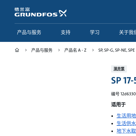
跳
转
到
主
要
产品与服务
支持
学习
关于我
内
容
产品与服务
产品名 A - Z
SP, SP-G, SP-NE, SPE
产品与服务
支持
学习
关于我们
深井泵
SP 17-
Grundfos 中国
产品类别
联系服务
研究与见解
应用
常见问题
格调学院
集团简介
编号 12d6330
产品名 A - Z
服务指南
网络课程
我们的宗旨和价值观
适用于
生活用地
选型页面
我们的工作
生活供水
行业
合作伙伴
地下水取