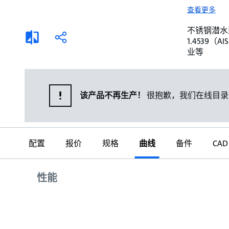
选择液体
可持续发展
查看更多
商业建筑设计师
招贤纳士
不锈钢潜水泵。 
添
分
1.4539
加
享
家用水泵&花园用泵
案例
业等
比
较
高级选型
媒体
泵替换
该产品不再生产！
很抱歉，我们在线目录
配置
报价
规格
曲线
备件
CAD
曲线
性能