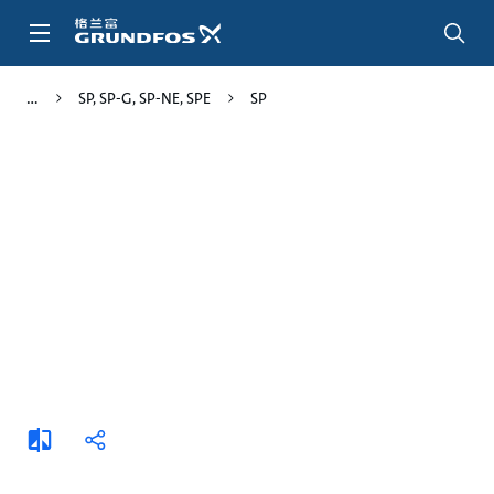
跳
转
到
主
SP, SP-G, SP-NE, SPE
SP
要
内
容
添
分
加
享
比