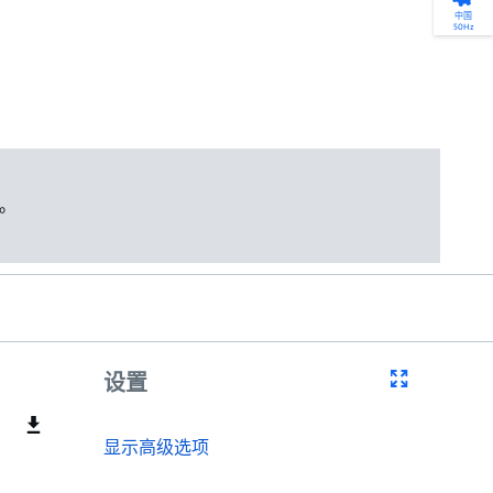
产品选型
您的全天候自助服务工具
网络学院 - 免费在线培训
点滴皆可为
中国
50Hz
找到符合您安装要求的合适的泵解决方案。
访问我们的自助服务工具，搜索有关报价、
利用免费在线培训服务，浏览我们不断增长
我们不仅仅是一家水泵公司。我们相信每一
选型、选择和比较泵和泵系统。
请求、备件等的各种即时信息。
的在线课程和学习轨迹库，获得徽章和证
滴水都蕴含着无限的可能性，而且水拥有改
书。
变世界的力量。
开始选型
转至 MyGrundfos
开始网络学院学习
了解更多
。
设置
显示高级选项