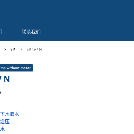
们
联系我们
SP
SP 17-7 N
ump without motor
7 N
7
下水取水
增压
水