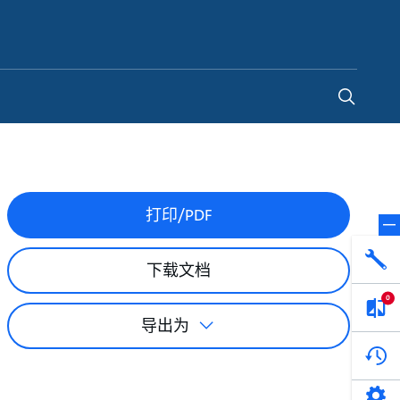
China
-
ZH
打印/PDF
下载文档
0
导出为