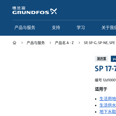
跳
转
到
主
要
产品与服务
支持
学习
关于我
内
容
产品与服务
产品名 A - Z
SP, SP-G, SP-NE, SPE
产品与服务
支持
学习
关于我们
深井泵
p
SP 17-
Grundfos 中国
产品类别
联系服务
研究与见解
应用
常见问题
格调学院
集团简介
编号 12d1000
产品名 A - Z
服务指南
网络课程
我们的宗旨和价值观
适用于
生活用地
选型页面
我们的工作
生活供水
行业
合作伙伴
地下水取