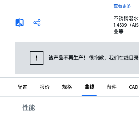
选择液体
可持续发展
查看更多
商业建筑设计师
招贤纳士
不锈钢潜水泵。 
添
分
1.4539
加
享
家用水泵&花园用泵
案例
业等
比
较
高级选型
媒体
泵替换
该产品不再生产！
很抱歉，我们在线目录
配置
报价
规格
曲线
备件
CAD
曲线
性能