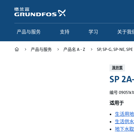
跳
转
到
主
要
产品与服务
支持
学习
关于我
内
容
产品与服务
产品名 A - Z
SP, SP-G, SP-NE, SPE
产品与服务
支持
学习
关于我们
深井泵
SP 2A
Grundfos 中国
产品类别
联系服务
研究与见解
应用
常见问题
格调学院
集团简介
编号 09051k1
产品名 A - Z
服务指南
网络课程
我们的宗旨和价值观
适用于
生活用地
选型页面
我们的工作
生活供水
行业
合作伙伴
地下水取