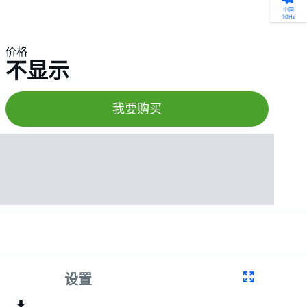
产品选型
您的全天候自助服务工具
网络学院 - 免费在线培训
点滴皆可为
中国
50Hz
找到符合您安装要求的合适的泵解决方案。
访问我们的自助服务工具，搜索有关报价、
利用免费在线培训服务，浏览我们不断增长
我们不仅仅是一家水泵公司。我们相信每一
选型、选择和比较泵和泵系统。
请求、备件等的各种即时信息。
的在线课程和学习轨迹库，获得徽章和证
滴水都蕴含着无限的可能性，而且水拥有改
价格
书。
变世界的力量。
不显示
开始选型
转至 MyGrundfos
开始网络学院学习
了解更多
我要购买
设置