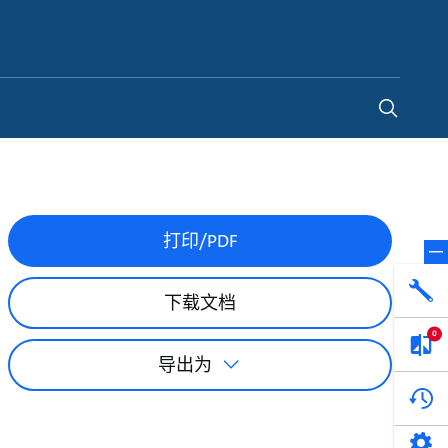
China
-
ZH
打印/PDF
下载文档
0
导出为