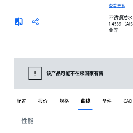
选择液体
可持续发展
查看更多
商业建筑设计师
招贤纳士
不锈钢潜水泵。 
添
分
1.4539
加
享
家用水泵&花园用泵
案例
业等
比
较
高级选型
媒体
泵替换
该产品可能不在您国家有售
配置
报价
规格
曲线
备件
CAD
曲线
性能