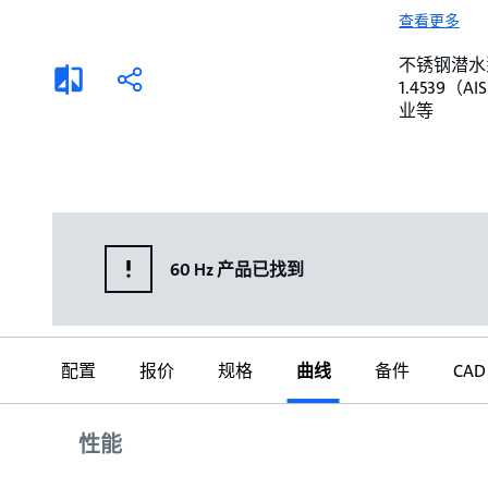
选择液体
可持续发展
查看更多
商业建筑设计师
招贤纳士
不锈钢潜水泵。 
添
分
1.4539
加
享
家用水泵&花园用泵
案例
业等
比
较
高级选型
媒体
泵替换
60 Hz 产品已找到
配置
报价
规格
曲线
备件
CAD
曲线
性能