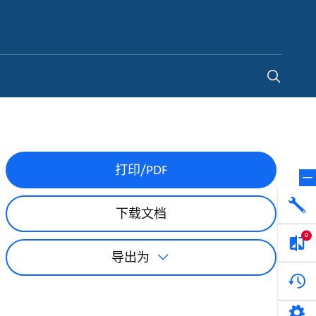
China
-
ZH
打印/PDF
下载文档
0
导出为