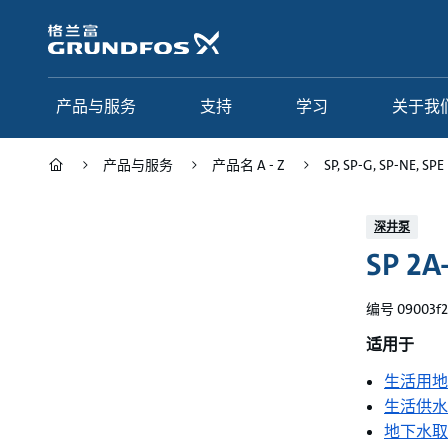
跳
转
到
主
要
产品与服务
支持
学习
关于我
内
容
产品与服务
产品名 A - Z
SP, SP-G, SP-NE, SPE
产品与服务
支持
学习
关于我们
深井泵
SP 2A
Grundfos 中国
产品类别
联系服务
研究与见解
应用
常见问题
格调学院
集团简介
编号 09003f2
产品名 A - Z
服务指南
网络课程
我们的宗旨和价值观
适用于
生活用地
选型页面
我们的工作
生活供水
行业
合作伙伴
地下水取