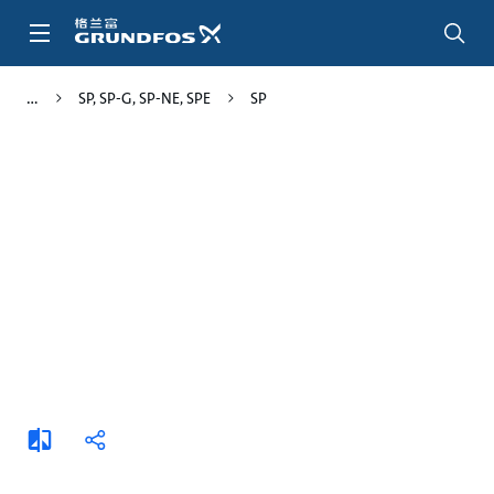
跳
转
到
主
SP, SP-G, SP-NE, SPE
SP
要
内
容
添
分
加
享
比