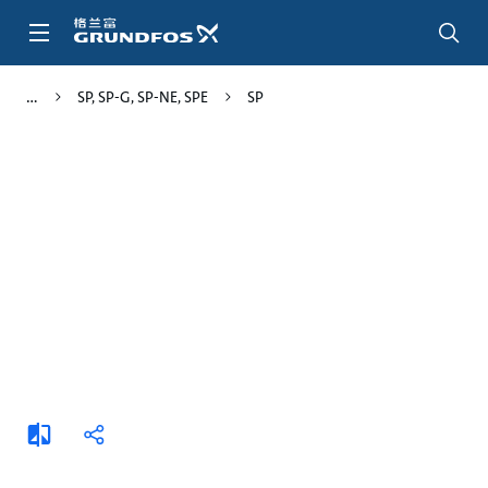
跳
转
到
主
SP, SP-G, SP-NE, SPE
SP
要
内
容
添
分
加
享
比