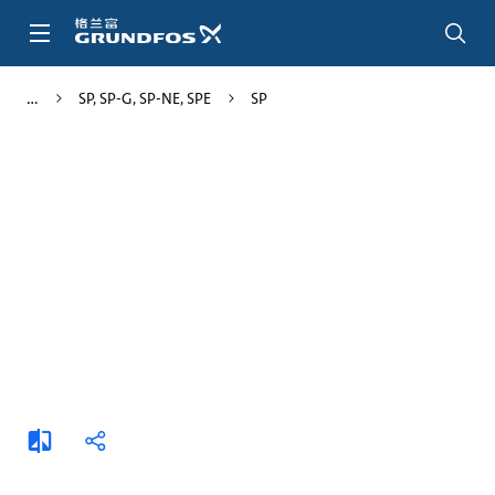
跳
转
到
主
SP, SP-G, SP-NE, SPE
SP
要
内
容
添
分
加
享
比