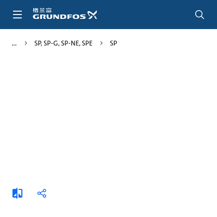
跳
转
到
主
SP, SP-G, SP-NE, SPE
SP
要
内
容
添
分
加
享
比