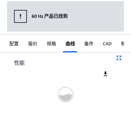
60 Hz 产品已找到
配置
报价
规格
曲线
备件
CAD
制图
曲线
性能