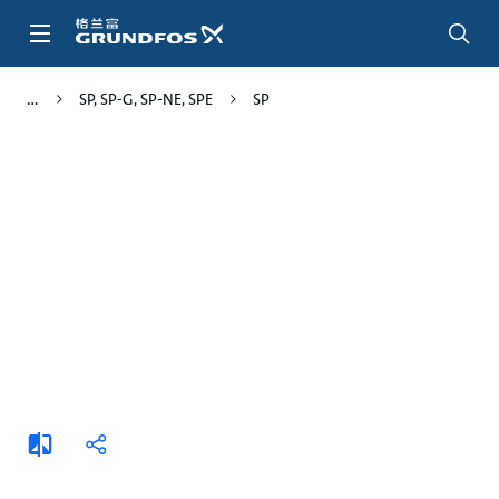
跳
转
到
主
SP, SP-G, SP-NE, SPE
SP
要
内
容
添
分
加
享
比