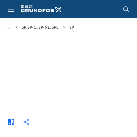
跳
转
到
主
SP, SP-G, SP-NE, SPE
SP
要
内
容
添
分
加
享
比