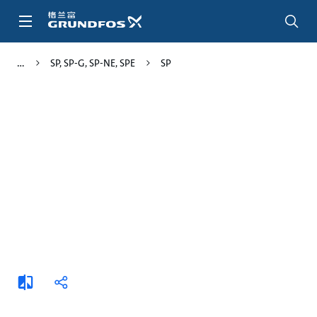
跳
转
到
主
SP, SP-G, SP-NE, SPE
SP
要
内
容
添
分
加
享
比