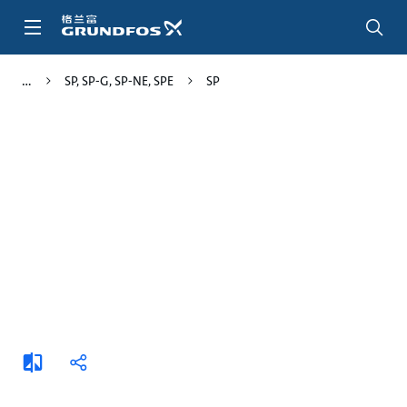
跳
转
到
主
SP, SP-G, SP-NE, SPE
SP
要
内
容
添
分
加
享
比