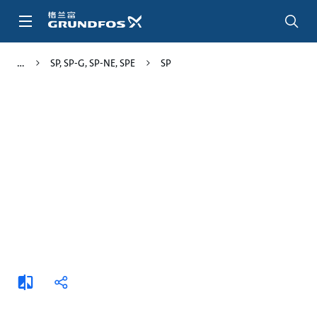
跳
转
到
主
SP, SP-G, SP-NE, SPE
SP
要
内
容
添
分
加
享
比