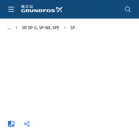
跳
转
到
主
SP, SP-G, SP-NE, SPE
SP
要
内
容
添
分
加
享
比