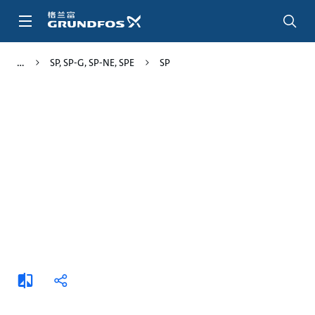
跳
转
到
主
SP, SP-G, SP-NE, SPE
SP
要
内
容
添
分
加
享
比