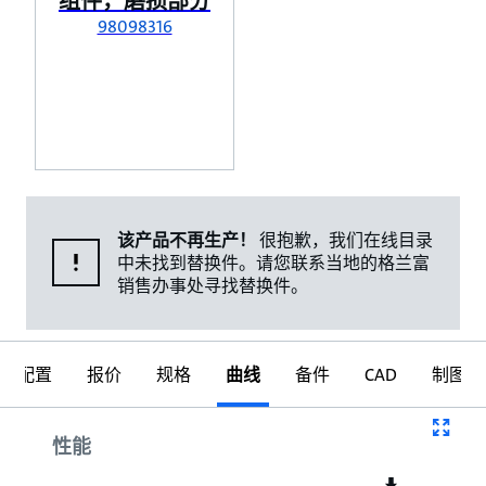
组件，磨损部分
98098316
该产品不再生产！
很抱歉，我们在线目录
中未找到替换件。请您联系当地的格兰富
销售办事处寻找替换件。
配置
报价
规格
曲线
备件
CAD
制图
曲线
性能