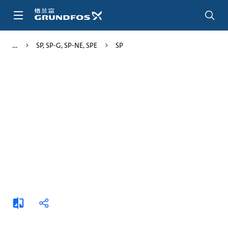
跳
转
到
主
SP, SP-G, SP-NE, SPE
SP
要
内
容
添
分
加
享
比