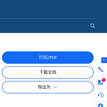
China
-
ZH
打印/PDF
下载文档
0
导出为