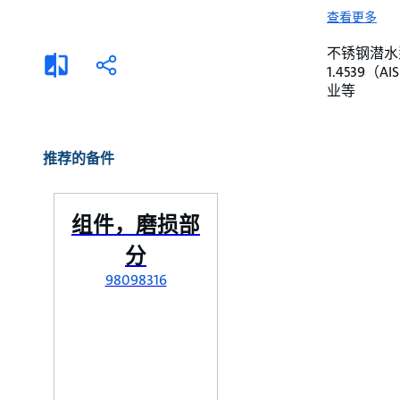
选择液体
可持续发展
查看更多
商业建筑设计师
招贤纳士
不锈钢潜水泵。 
添
分
1.4539
加
享
家用水泵&花园用泵
案例
业等
比
较
高级选型
媒体
泵替换
推荐的备件
组件，磨损部
分
98098316