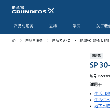
跳
转
到
主
要
产品与服务
支持
学习
关于我
内
容
产品与服务
产品名 A - Z
SP, SP-G, SP-NE, SPE
产品与服务
支持
学习
关于我们
深井泵
SP 30
Grundfos 中国
产品类别
联系服务
研究与见解
应用
常见问题
格调学院
集团简介
编号 13cv1919
产品名 A - Z
服务指南
网络课程
我们的宗旨和价值观
适用于
生活用地
选型页面
我们的工作
生活供水
行业
合作伙伴
地下水取