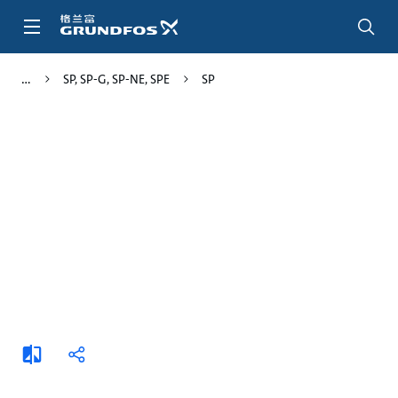
跳
转
到
主
SP, SP-G, SP-NE, SPE
SP
要
内
容
添
分
加
享
比