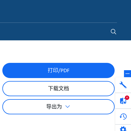
China
-
ZH
打印/PDF
下载文档
0
导出为