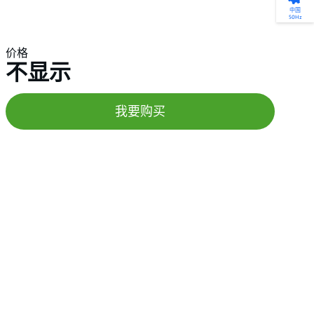
产品选型
您的全天候自助服务工具
网络学院 - 免费在线培训
点滴皆可为
中国
50Hz
找到符合您安装要求的合适的泵解决方案。
访问我们的自助服务工具，搜索有关报价、
利用免费在线培训服务，浏览我们不断增长
我们不仅仅是一家水泵公司。我们相信每一
选型、选择和比较泵和泵系统。
请求、备件等的各种即时信息。
的在线课程和学习轨迹库，获得徽章和证
滴水都蕴含着无限的可能性，而且水拥有改
价格
书。
变世界的力量。
不显示
开始选型
转至 MyGrundfos
开始网络学院学习
了解更多
我要购买