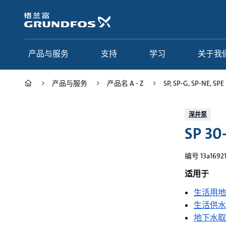
跳
转
到
主
要
产品与服务
支持
学习
关于我
内
容
产品与服务
产品名 A - Z
SP, SP-G, SP-NE, SPE
产品与服务
支持
学习
关于我们
深井泵
SP 30
Grundfos 中国
产品类别
联系服务
研究与见解
应用
常见问题
格调学院
集团简介
编号 13a1692
产品名 A - Z
服务指南
网络课程
我们的宗旨和价值观
适用于
生活用地
选型页面
我们的工作
生活供水
行业
合作伙伴
地下水取