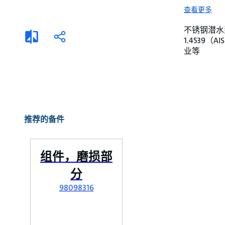
选择液体
可持续发展
查看更多
商业建筑设计师
招贤纳士
不锈钢潜水泵。 
添
分
1.4539
加
享
家用水泵&花园用泵
案例
业等
比
较
高级选型
媒体
泵替换
推荐的备件
组件，磨损部
分
98098316