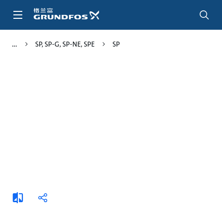
跳
转
到
主
SP, SP-G, SP-NE, SPE
SP
要
内
容
添
分
加
享
比