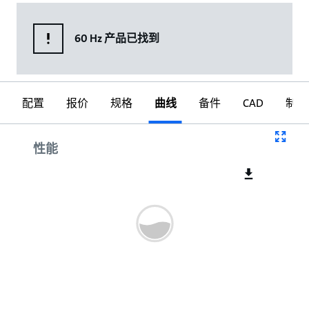
60 Hz 产品已找到
配置
报价
规格
曲线
备件
CAD
制图
曲线
性能