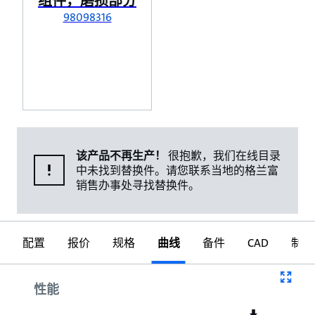
组件，磨损部分
98098316
该产品不再生产！
很抱歉，我们在线目录
中未找到替换件。请您联系当地的格兰富
销售办事处寻找替换件。
配置
报价
规格
曲线
备件
CAD
制图
曲线
性能