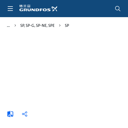
跳
转
到
主
SP, SP-G, SP-NE, SPE
SP
要
内
容
添
分
加
享
比