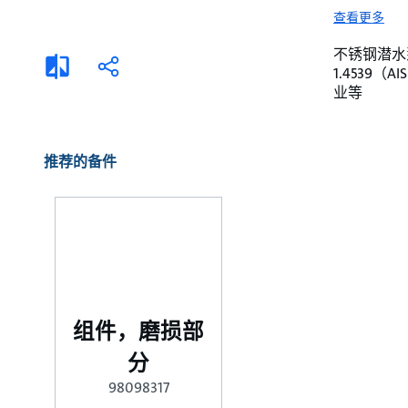
选择液体
可持续发展
查看更多
商业建筑设计师
招贤纳士
不锈钢潜水泵。 
添
分
1.4539
加
享
家用水泵&花园用泵
案例
业等
比
较
高级选型
媒体
泵替换
推荐的备件
组件，磨损部
分
98098317