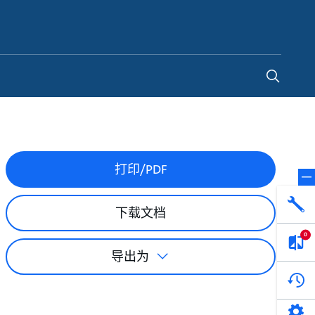
China
-
ZH
打印/PDF
网络学院 - 免费在线培训
下载文档
利用免费在线培训服务，浏览我们不断增长
的在线课程和学习轨迹库，获得徽章和证
0
书。
导出为
开始网络学院学习