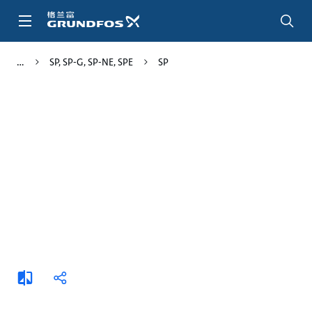
跳
转
到
主
SP, SP-G, SP-NE, SPE
SP
要
内
容
添
分
加
享
比