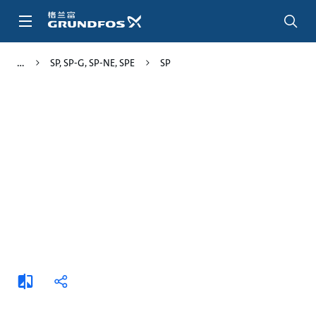
跳
转
到
主
SP, SP-G, SP-NE, SPE
SP
要
内
容
添
分
加
享
比