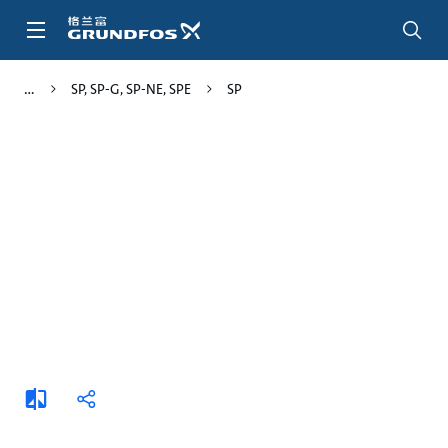
跳
转
到
主
SP, SP-G, SP-NE, SPE
SP
要
内
容
添
分
加
享
比