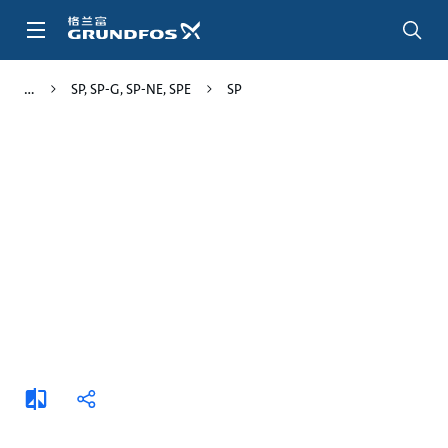
跳
转
到
主
SP, SP-G, SP-NE, SPE
SP
要
内
容
添
分
加
享
比