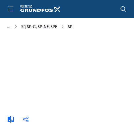
跳
转
到
主
SP, SP-G, SP-NE, SPE
SP
要
内
容
添
分
加
享
比