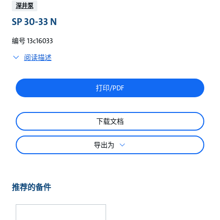
较
深井泵
SP 30-33 N
编号 13c16033
阅读描述
打印/PDF
下载文档
导出为
推荐的备件