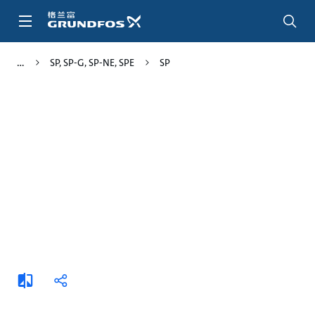
跳
转
到
主
SP, SP-G, SP-NE, SPE
SP
要
内
容
添
分
加
享
比