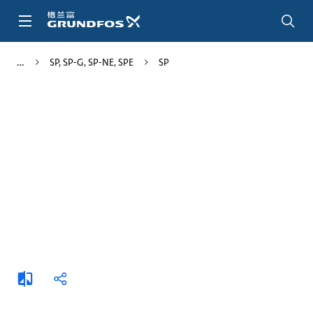
跳
转
到
主
SP, SP-G, SP-NE, SPE
SP
要
内
容
添
分
加
享
比