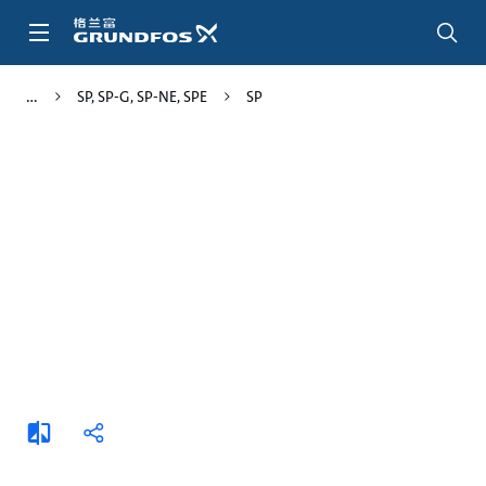
跳
转
到
主
SP, SP-G, SP-NE, SPE
SP
要
内
容
添
分
加
享
比