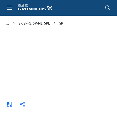
跳
转
到
主
SP, SP-G, SP-NE, SPE
SP
要
内
容
添
分
加
享
比