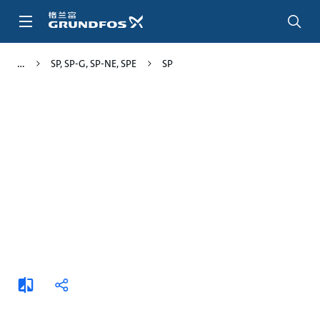
跳
转
到
主
SP, SP-G, SP-NE, SPE
SP
要
内
容
添
分
加
享
比