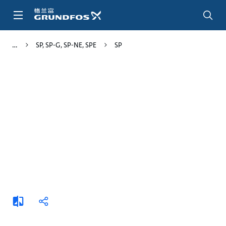
跳
转
到
主
SP, SP-G, SP-NE, SPE
SP
要
内
容
添
分
加
享
比