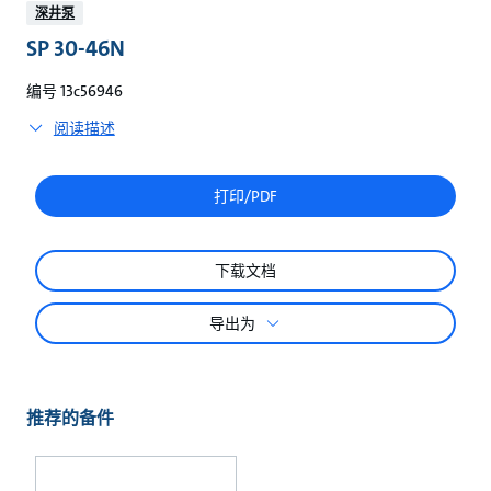
较
深井泵
SP 30-46N
编号 13c56946
阅读描述
打印/PDF
下载文档
导出为
推荐的备件