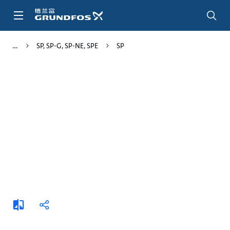
跳
转
到
主
SP, SP-G, SP-NE, SPE
SP
要
内
容
添
分
加
享
比