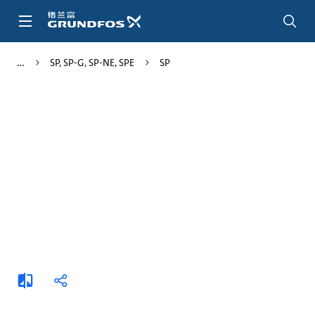
跳
转
到
主
SP, SP-G, SP-NE, SPE
SP
要
内
容
添
分
加
享
比