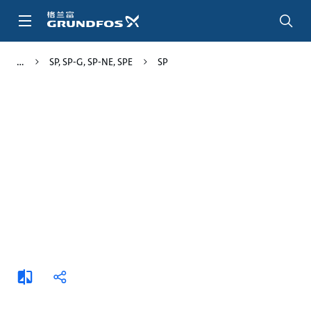
跳
转
到
主
SP, SP-G, SP-NE, SPE
SP
要
内
容
添
分
加
享
比