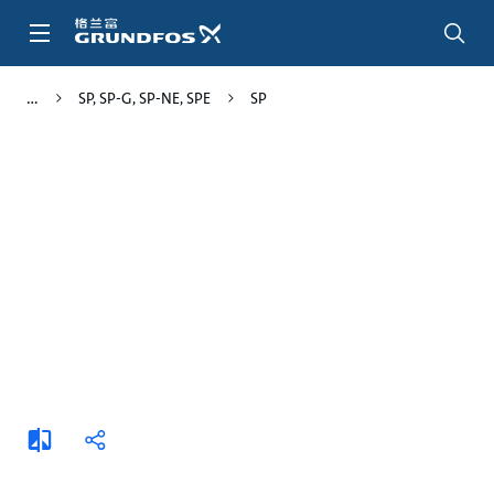
跳
转
到
主
SP, SP-G, SP-NE, SPE
SP
要
内
容
添
分
加
享
比