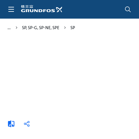
跳
转
到
主
SP, SP-G, SP-NE, SPE
SP
要
内
容
添
分
加
享
比