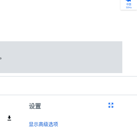
产品选型
您的全天候自助服务工具
网络学院 - 免费在线培训
点滴皆可为
中国
50Hz
找到符合您安装要求的合适的泵解决方案。
访问我们的自助服务工具，搜索有关报价、
利用免费在线培训服务，浏览我们不断增长
我们不仅仅是一家水泵公司。我们相信每一
选型、选择和比较泵和泵系统。
请求、备件等的各种即时信息。
的在线课程和学习轨迹库，获得徽章和证
滴水都蕴含着无限的可能性，而且水拥有改
书。
变世界的力量。
开始选型
转至 MyGrundfos
开始网络学院学习
了解更多
。
设置
显示高级选项