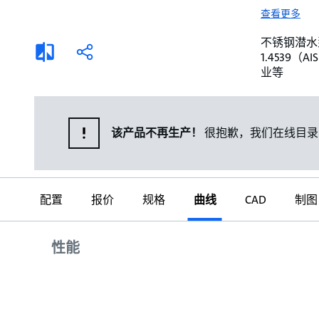
选择液体
可持续发展
查看更多
商业建筑设计师
招贤纳士
不锈钢潜水泵。 
添
分
1.4539
加
享
家用水泵&花园用泵
案例
业等
比
较
高级选型
媒体
泵替换
该产品不再生产！
很抱歉，我们在线目录
配置
报价
规格
曲线
CAD
制图
曲线
性能