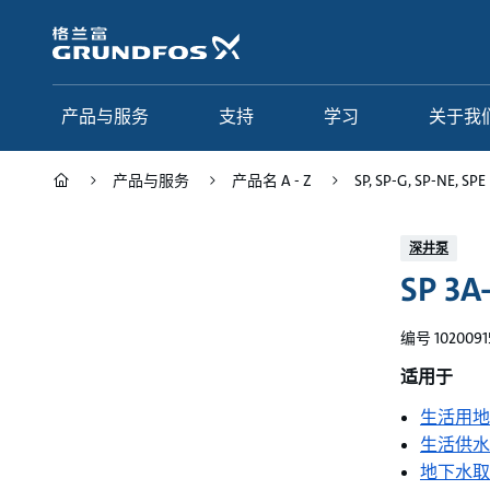
跳
转
到
主
要
产品与服务
支持
学习
关于我
内
容
产品与服务
产品名 A - Z
SP, SP-G, SP-NE, SPE
产品与服务
支持
学习
关于我们
深井泵
SP 3A
Grundfos 中国
产品类别
联系服务
研究与见解
应用
常见问题
格调学院
集团简介
编号 1020091
产品名 A - Z
服务指南
网络课程
我们的宗旨和价值观
适用于
生活用地
选型页面
我们的工作
生活供水
行业
合作伙伴
地下水取