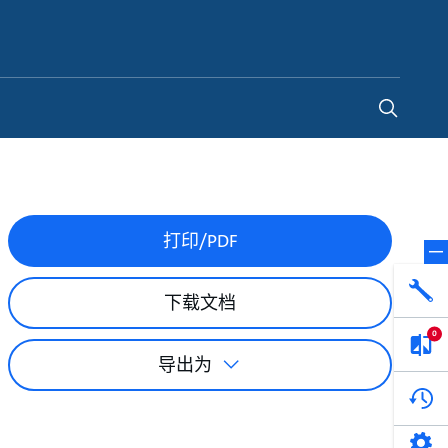
China
-
ZH
打印/PDF
下载文档
0
导出为