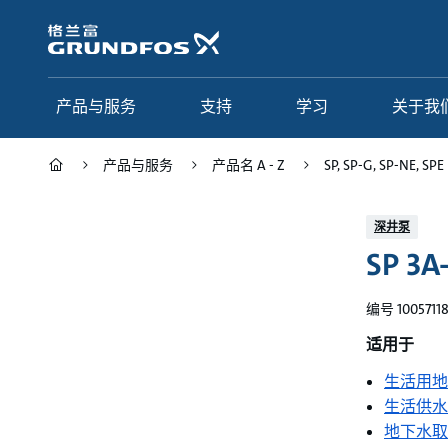
跳
转
到
主
要
产品与服务
支持
学习
关于我
内
容
产品与服务
产品名 A - Z
SP, SP-G, SP-NE, SPE
产品与服务
支持
学习
关于我们
深井泵
SP 3A
Grundfos 中国
产品类别
联系服务
研究与见解
应用
常见问题
格调学院
集团简介
编号 1005711
产品名 A - Z
服务指南
网络课程
我们的宗旨和价值观
适用于
生活用地
选型页面
我们的工作
生活供水
行业
合作伙伴
地下水取