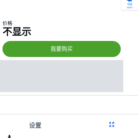
产品选型
您的全天候自助服务工具
网络学院 - 免费在线培训
点滴皆可为
中国
50Hz
找到符合您安装要求的合适的泵解决方案。
访问我们的自助服务工具，搜索有关报价、
利用免费在线培训服务，浏览我们不断增长
我们不仅仅是一家水泵公司。我们相信每一
选型、选择和比较泵和泵系统。
请求、备件等的各种即时信息。
的在线课程和学习轨迹库，获得徽章和证
滴水都蕴含着无限的可能性，而且水拥有改
价格
书。
变世界的力量。
不显示
开始选型
转至 MyGrundfos
开始网络学院学习
了解更多
我要购买
设置