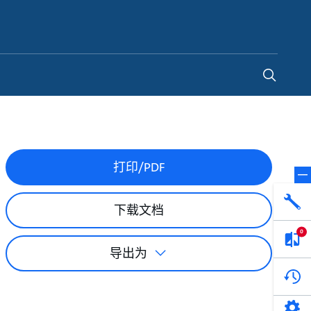
China
-
ZH
打印/PDF
下载文档
0
导出为