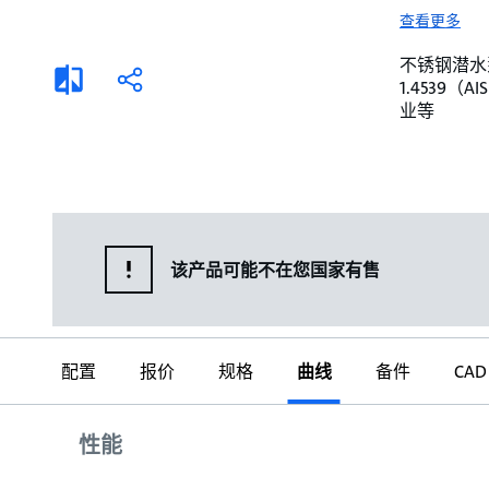
选择液体
可持续发展
查看更多
商业建筑设计师
招贤纳士
不锈钢潜水泵。 
添
分
1.4539
加
享
家用水泵&花园用泵
案例
业等
比
较
高级选型
媒体
泵替换
该产品可能不在您国家有售
配置
报价
规格
曲线
备件
CAD
曲线
性能