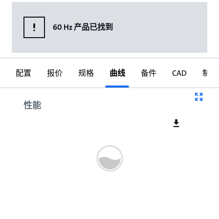
60 Hz 产品已找到
配置
报价
规格
曲线
备件
CAD
制图
曲线
性能