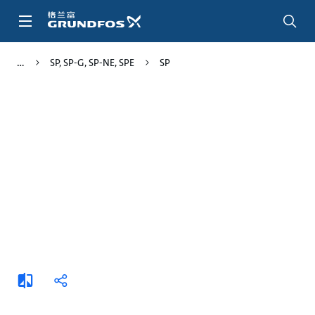
跳
转
到
主
SP, SP-G, SP-NE, SPE
SP
要
内
容
添
分
加
享
比