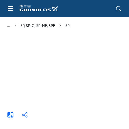
跳
转
到
主
SP, SP-G, SP-NE, SPE
SP
要
内
容
添
分
加
享
比