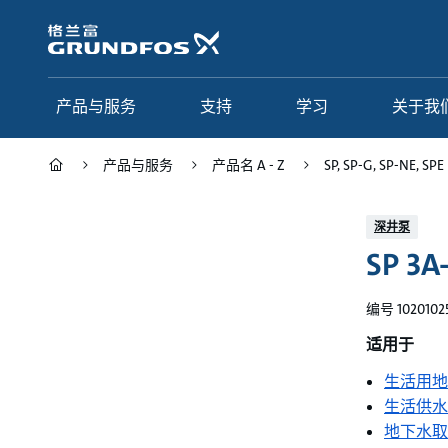
跳
转
到
主
要
产品与服务
支持
学习
关于我
内
容
产品与服务
产品名 A - Z
SP, SP-G, SP-NE, SPE
产品与服务
支持
学习
关于我们
深井泵
SP 3A
Grundfos 中国
产品类别
联系服务
研究与见解
应用
常见问题
格调学院
集团简介
编号 1020102
产品名 A - Z
服务指南
网络课程
我们的宗旨和价值观
适用于
生活用地
选型页面
我们的工作
生活供水
行业
合作伙伴
地下水取