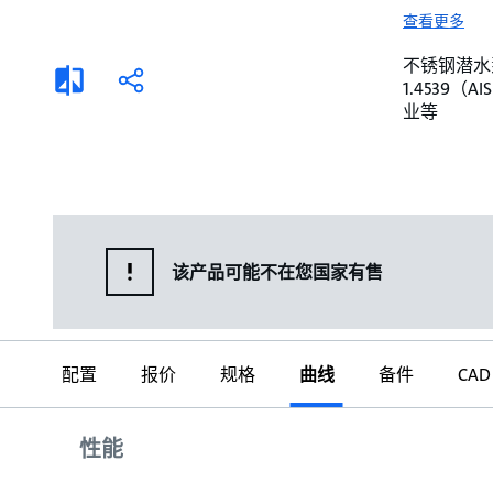
选择液体
可持续发展
查看更多
商业建筑设计师
招贤纳士
不锈钢潜水泵。 
添
分
1.4539
加
享
家用水泵&花园用泵
案例
业等
比
较
高级选型
媒体
泵替换
该产品可能不在您国家有售
配置
报价
规格
曲线
备件
CAD
曲线
性能