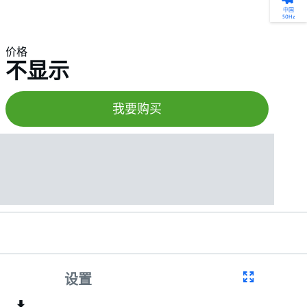
产品选型
您的全天候自助服务工具
网络学院 - 免费在线培训
点滴皆可为
中国
50Hz
找到符合您安装要求的合适的泵解决方案。
访问我们的自助服务工具，搜索有关报价、
利用免费在线培训服务，浏览我们不断增长
我们不仅仅是一家水泵公司。我们相信每一
选型、选择和比较泵和泵系统。
请求、备件等的各种即时信息。
的在线课程和学习轨迹库，获得徽章和证
滴水都蕴含着无限的可能性，而且水拥有改
价格
书。
变世界的力量。
不显示
开始选型
转至 MyGrundfos
开始网络学院学习
了解更多
我要购买
设置