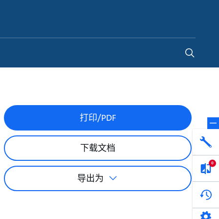
China
-
ZH
打印/PDF
下载文档
0
导出为