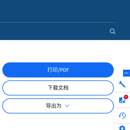
China
-
ZH
打印/PDF
下载文档
0
导出为