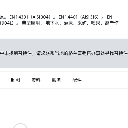
EN 1.4301（AISI 304）。 EN 1.4401（AISI 316）。 EN
（AISI 904L）。 典型应用： 地下水、灌溉、采矿、喷泉、离岸作
中未找到替换件。请您联系当地的格兰富销售办事处寻找替换件
制图
资料
服务
配件