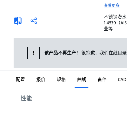
选择液体
可持续发展
查看更多
商业建筑设计师
招贤纳士
不锈钢潜水泵。 
添
分
1.4539
加
享
家用水泵&花园用泵
案例
业等
比
较
高级选型
媒体
泵替换
该产品不再生产！
很抱歉，我们在线目录
配置
报价
规格
曲线
备件
CAD
曲线
性能