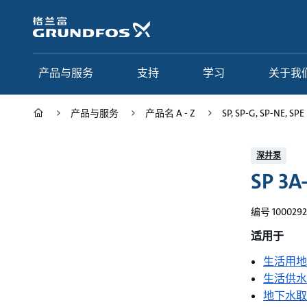
跳
转
到
主
要
产品与服务
支持
学习
关于我
内
容
产品与服务
产品名 A - Z
SP, SP-G, SP-NE, SPE
产品与服务
支持
学习
关于我们
深井泵
SP 3A
Grundfos 中国
产品类别
联系服务
研究与见解
应用
常见问题
格调学院
集团简介
编号 1000292
产品名 A - Z
服务指南
网络课程
我们的宗旨和价值观
适用于
生活用地
选型页面
我们的工作
生活供水
行业
合作伙伴
地下水取