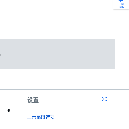
产品选型
您的全天候自助服务工具
网络学院 - 免费在线培训
点滴皆可为
中国
50Hz
找到符合您安装要求的合适的泵解决方案。
访问我们的自助服务工具，搜索有关报价、
利用免费在线培训服务，浏览我们不断增长
我们不仅仅是一家水泵公司。我们相信每一
选型、选择和比较泵和泵系统。
请求、备件等的各种即时信息。
的在线课程和学习轨迹库，获得徽章和证
滴水都蕴含着无限的可能性，而且水拥有改
书。
变世界的力量。
开始选型
转至 MyGrundfos
开始网络学院学习
了解更多
。
设置
显示高级选项