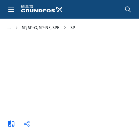
跳
转
到
主
SP, SP-G, SP-NE, SPE
SP
要
内
容
添
分
加
享
比