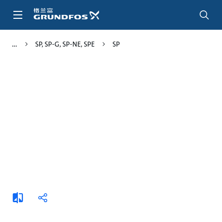
跳
转
到
主
SP, SP-G, SP-NE, SPE
SP
要
内
容
添
分
加
享
比