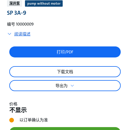
较
深井泵
pump without motor
SP 3A-9
编号 10000009
阅读描述
打印/PDF
下载文档
导出为
价格
不显示
以订单确认为准