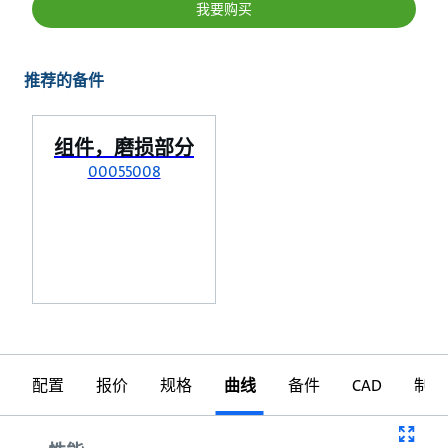
我要购买
推荐的备件
组件，磨损部分
00055008
配置
报价
规格
曲线
备件
CAD
制图
曲线