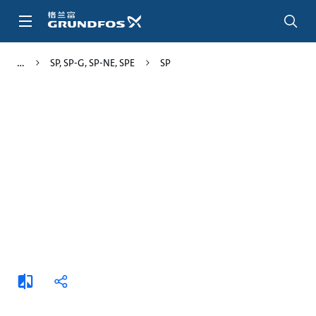
跳
转
到
主
SP, SP-G, SP-NE, SPE
SP
要
内
容
添
分
加
享
比