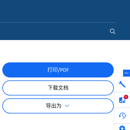
China
-
ZH
打印/PDF
下载文档
0
导出为