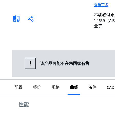
选择液体
可持续发展
查看更多
商业建筑设计师
招贤纳士
不锈钢潜水泵。 
添
分
1.4539
加
享
家用水泵&花园用泵
案例
业等
比
较
高级选型
媒体
泵替换
该产品可能不在您国家有售
配置
报价
规格
曲线
备件
CAD
曲线
性能