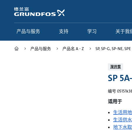
跳
转
到
主
要
产品与服务
支持
学习
关于我
内
容
产品与服务
产品名 A - Z
SP, SP-G, SP-NE, SPE
产品与服务
支持
学习
关于我们
深井泵
SP 5A
Grundfos 中国
产品类别
联系服务
研究与见解
应用
常见问题
格调学院
集团简介
编号 05151k3
产品名 A - Z
服务指南
网络课程
我们的宗旨和价值观
适用于
生活用地
选型页面
我们的工作
生活供水
行业
合作伙伴
地下水取