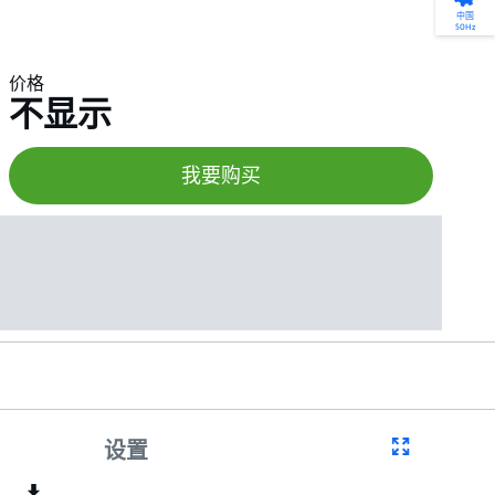
产品选型
您的全天候自助服务工具
网络学院 - 免费在线培训
点滴皆可为
中国
50Hz
找到符合您安装要求的合适的泵解决方案。
访问我们的自助服务工具，搜索有关报价、
利用免费在线培训服务，浏览我们不断增长
我们不仅仅是一家水泵公司。我们相信每一
选型、选择和比较泵和泵系统。
请求、备件等的各种即时信息。
的在线课程和学习轨迹库，获得徽章和证
滴水都蕴含着无限的可能性，而且水拥有改
价格
书。
变世界的力量。
不显示
开始选型
转至 MyGrundfos
开始网络学院学习
了解更多
我要购买
设置